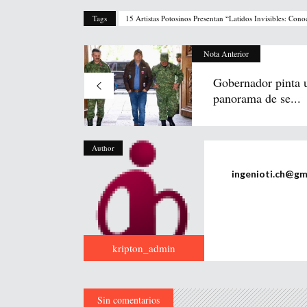
Tags
15 Artistas Potosinos Presentan “Latidos Invisibles: Co
Nota Anterior
Gobernador pinta 
panorama de se...
Author
ingenioti.ch@gm
kripton_admin
Sin comentarios