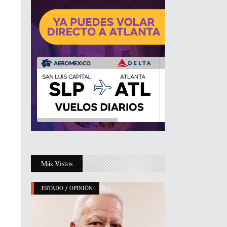
Más Vistos
/
ESTADO
OPINIÓN