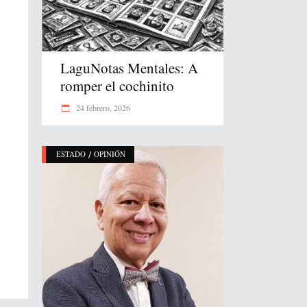
LaguNotas Mentales: A
romper el cochinito
24 febrero, 2026
/
ESTADO
OPINIÓN