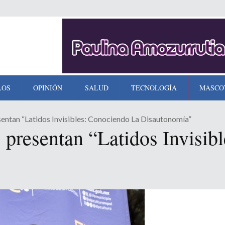
LOS
OPINIÓN
SALUD
TECNOLOGÍA
MASCO
sentan “Latidos Invisibles: Conociendo La Disautonomía”
s presentan “Latidos Invisib