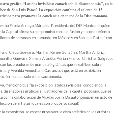
estra gráfica “Latidos invisibles: conociendo la disautonomía”, en la
ez de San Luis Potosí. La exposición combina el talento de 15
artístico para promover la conciencia en torno de la Disautonomía.
Bertha Estela Arriaga Márquez, Presidenta del DIF Municipal, quien
e la Capital afirma su compromiso con la difusión y el conocimiento
llones de personas en el mundo, en México y en San Luis Potosí, con
Alfaro, Clauu Guevara, Marihan Renée González, Martha Ambriz,
mantha Guevara, Ximena Arandia, Adrián Franco, Christian Salgado,
son los creadores de más de 50 gráficas que se exhiben sobre
ores, y Avenida Venustiano Carranza, y que está en exhibición
zación mundial sobre la disautonomía.
va, mencionó que “la exposición latidos invisibles: conociendo la
, diseñadores gráficos e ilustradores de la capital potosina, que se
a con la colaboración de Aliadas por la Disautonomía, en un acto de
ducción de artistas locales con propósito social.”
la exposición, se espera promover la obra artística de los artistas