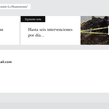
nociendo La Disautonomía”
Siguiente nota
un
Hasta seis intervenciones
por día...
ail.com