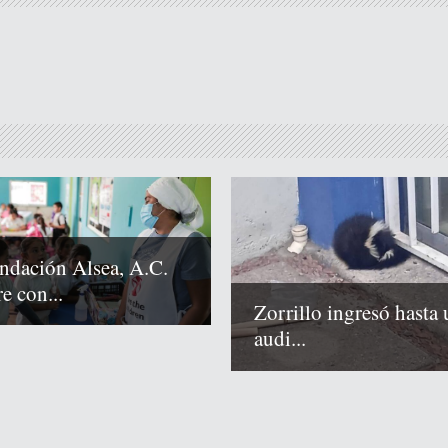
ndación Alsea, A.C.
e con...
Zorrillo ingresó hasta 
audi...