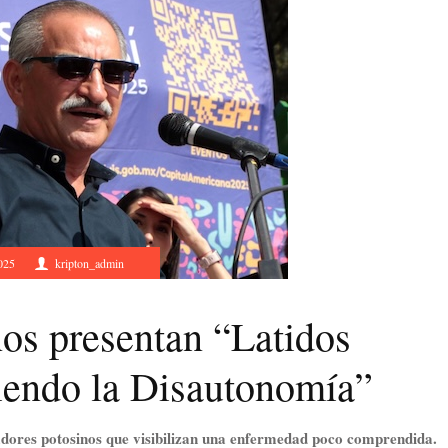
025
kripton_admin
nos presentan “Latidos
iendo la Disautonomía”
eadores potosinos que visibilizan una enfermedad poco comprendida.