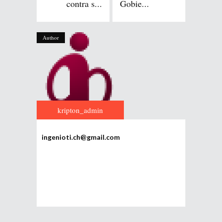
contra s...
Gobie...
Author
kripton_admin
ingenioti.ch@gmail.com