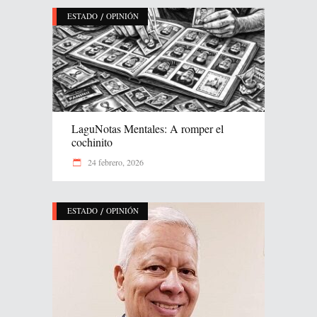
/
ESTADO
OPINIÓN
LaguNotas Mentales: A romper el
cochinito
24 febrero, 2026
/
ESTADO
OPINIÓN