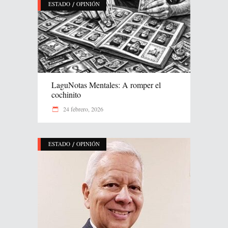
/
ESTADO
OPINIÓN
LaguNotas Mentales: A romper el
cochinito
24 febrero, 2026
/
ESTADO
OPINIÓN