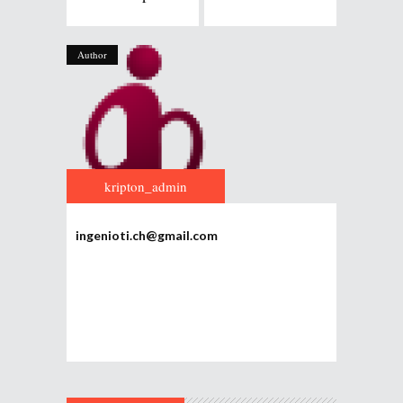
Author
kripton_admin
ingenioti.ch@gmail.com