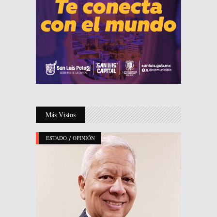
Más Vistos
/
ESTADO
OPINIÓN