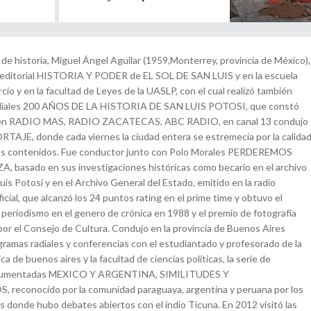
e historia, Miguel Ángel Aguilar (1959,Monterrey, provincia de México),
na editorial HISTORIA Y PODER de EL SOL DE SAN LUIS y en la escuela
io y en la facultad de Leyes de la UASLP, con el cual realizó también
diales 200 AÑOS DE LA HISTORIA DE SAN LUIS POTOSI, que constó
 en RADIO MAS, RADIO ZACATECAS, ABC RADIO, en canal 13 condujo
TAJE, donde cada viernes la ciudad entera se estremecía por la calida
os contenidos. Fue conductor junto con Polo Morales PERDEREMOS
basado en sus investigaciones históricas como becario en el archivo
uis Potosí y en el Archivo General del Estado, emitido en la radio
ficial, que alcanzó los 24 puntos rating en el prime time y obtuvo el
 periodismo en el genero de crónica en 1988 y el premio de fotografía
r el Consejo de Cultura. Condujo en la provincia de Buenos Aires
ramas radiales y conferencias con el estudiantado y profesorado de la
ca de buenos aires y la facultad de ciencias políticas, la serie de
ocumentadas MEXICO Y ARGENTINA, SIMILITUDES Y
econocido por la comunidad paraguaya, argentina y peruana por los
s donde hubo debates abiertos con el indio Ticuna. En 2012 visitó las