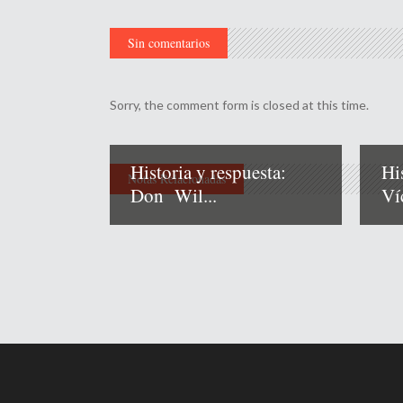
Sin comentarios
Sorry, the comment form is closed at this time.
Historia y respuesta:
Hi
Notas Relacionadas
Don Wil...
Ví