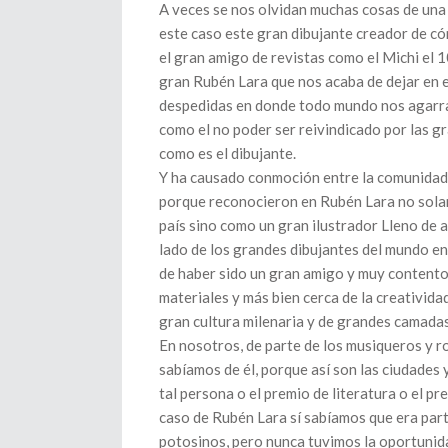
A veces se nos olvidan muchas cosas de una 
este caso este gran dibujante creador de có
el gran amigo de revistas como el Michi el
gran Rubén Lara que nos acaba de dejar en e
despedidas en donde todo mundo nos agarramo
como el no poder ser reivindicado por las g
como es el dibujante.
Y ha causado conmoción entre la comunidad
porque reconocieron en Rubén Lara no solam
país sino como un gran ilustrador Lleno de a
lado de los grandes dibujantes del mundo en
de haber sido un gran amigo y muy contento
materiales y más bien cerca de la creativida
gran cultura milenaria y de grandes camada
En nosotros, de parte de los musiqueros y r
sabíamos de él, porque así son las ciudades 
tal persona o el premio de literatura o el p
caso de Rubén Lara sí sabíamos que era par
potosinos, pero nunca tuvimos la oportunidad