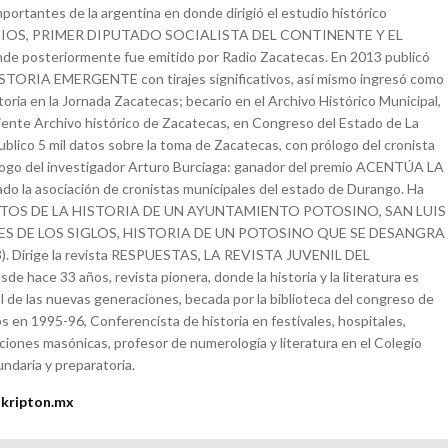
mportantes de la argentina en donde dirigió el estudio histórico
IOS, PRIMER DIPUTADO SOCIALISTA DEL CONTINENTE Y EL
 posteriormente fue emitido por Radio Zacatecas. En 2013 publicó
ORIA EMERGENTE con tirajes significativos, así mismo ingresó como
toria en la Jornada Zacatecas; becario en el Archivo Histórico Municipal,
ente Archivo histórico de Zacatecas, en Congreso del Estado de La
ublico 5 mil datos sobre la toma de Zacatecas, con prólogo del cronista
ilogo del investigador Arturo Burciaga: ganador del premio ACENTÚA LA
o la asociación de cronistas municipales del estado de Durango. Ha
DATOS DE LA HISTORIA DE UN AYUNTAMIENTO POTOSINO, SAN LUIS
ES DE LOS SIGLOS, HISTORIA DE UN POTOSINO QUE SE DESANGRA
3). Dirige la revista RESPUESTAS, LA REVISTA JUVENIL DEL
hace 33 años, revista pionera, donde la historia y la literatura es
l de las nuevas generaciones, becada por la biblioteca del congreso de
s en 1995-96, Conferencista de historia en festivales, hospitales,
aciones masónicas, profesor de numerología y literatura en el Colegio
undaria y preparatoria.
@kripton.mx