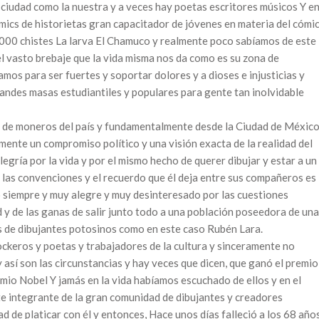
ciudad como la nuestra y a veces hay poetas escritores músicos Y e
mics de historietas gran capacitador de jóvenes en materia del cómi
 1000 chistes La larva El Chamuco y realmente poco sabíamos de este
l vasto brebaje que la vida misma nos da como es su zona de
s para ser fuertes y soportar dolores y a dioses e injusticias y
randes masas estudiantiles y populares para gente tan inolvidable
 de moneros del país y fundamentalmente desde la Ciudad de Méxic
ente un compromiso político y una visión exacta de la realidad del
legría por la vida y por el mismo hecho de querer dibujar y estar a un
 las convenciones y el recuerdo que él deja entre sus compañeros es
 siempre y muy alegre y muy desinteresado por las cuestiones
d y de las ganas de salir junto todo a una población poseedora de una
s de dibujantes potosinos como en este caso Rubén Lara.
ockeros y poetas y trabajadores de la cultura y sinceramente no
y así son las circunstancias y hay veces que dicen, que ganó el premio
remio Nobel Y jamás en la vida habíamos escuchado de ellos y en el
te integrante de la gran comunidad de dibujantes y creadores
 de platicar con él y entonces, Hace unos días falleció a los 68 año