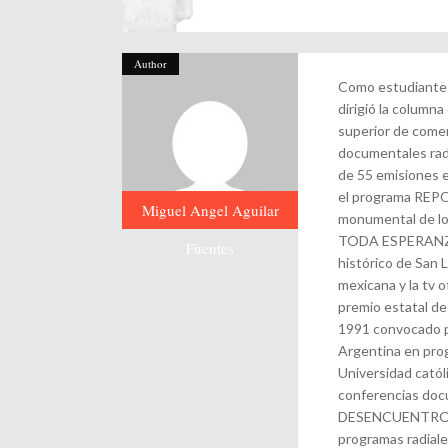
Author
Como estudiante d
dirigió la colum
superior de comerc
documentales ra
de 55 emisiones
el programa REPOR
Miguel Angel Aguilar
monumental de l
TODA ESPERANZA, 
Fuentes
histórico de San L
mexicana y la tv o
premio estatal de
1991 convocado po
Argentina en prog
Universidad católi
conferencias d
DESENCUENTROS, r
programas radiale