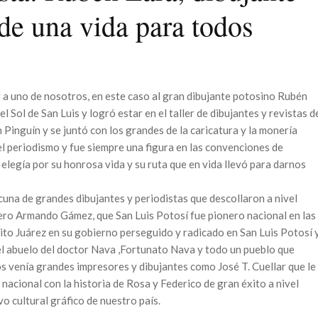
 de una vida para todos
 uno de nosotros, en este caso al gran dibujante potosino Rubén
l Sol de San Luis y logró estar en el taller de dibujantes y revistas d
Pinguín y se juntó con los grandes de la caricatura y la monería
el periodismo y fue siempre una figura en las convenciones de
elegía por su honrosa vida y su ruta que en vida llevó para darnos
cuna de grandes dibujantes y periodistas que descollaron a nivel
ñero Armando Gámez, que San Luis Potosí fue pionero nacional en las
nito Juárez en su gobierno perseguido y radicado en San Luis Potosí 
l abuelo del doctor Nava ,Fortunato Nava y todo un pueblo que
os venía grandes impresores y dibujantes como José T. Cuellar que le
a nacional con la historia de Rosa y Federico de gran éxito a nivel
o cultural gráfico de nuestro país.