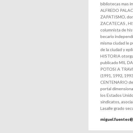
bibliotecas mas i
ALFREDO PALAC
ZAPATISMO, donde
ZACATECAS , HIST
columnista de his
becario independi
misma ciudad le p
de la ciudad y ep
HISTORIA otorgad
publicado MIL 
POTOSI A TRAV
(1991, 1992, 199
CENTENARIO desde 
portal dimensiona
los Estados Unido
sindicatos, asoci
Lasalle grado sec
miguel.fuentes