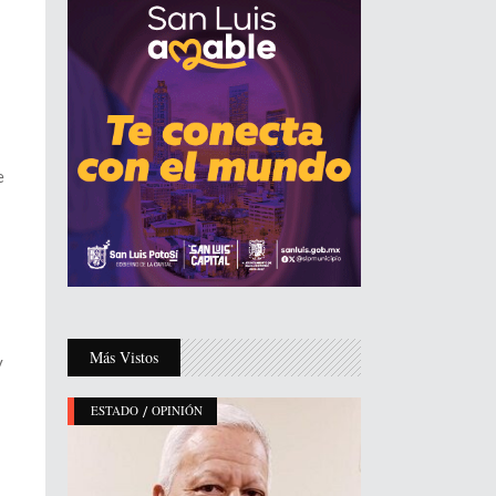
e
Más Vistos
y
/
ESTADO
OPINIÓN