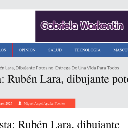
LOS
OPINIÓN
SALUD
TECNOLOGÍA
MASCO
én Lara, Dibujante Potosino, Entrega De Una Vida Para Todos
: Rubén Lara, dibujante pot
bre, 2025
Miguel Angel Aguilar Fuentes
sta: Rubén Lara, dibujante