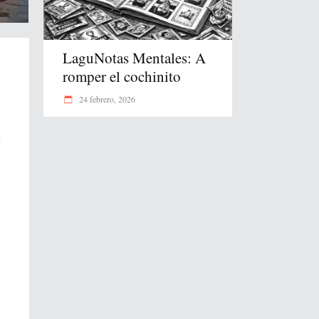
LaguNotas Mentales: A
romper el cochinito
24 febrero, 2026
d