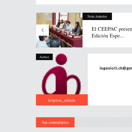
Nota Anterior
El CEEPAC presen
Edición Espe...
Author
ingenioti.ch@gm
kripton_admin
Sin comentarios