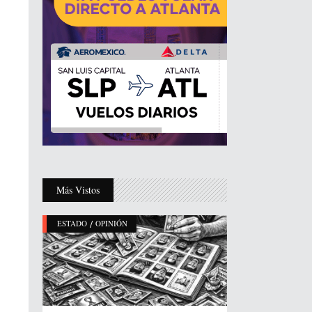
Más Vistos
/
ESTADO
OPINIÓN