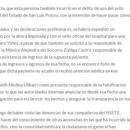
ia, que esta persona también incurrió en el delito de uso del sello
ud del Estado de San Luis Potosí, con la intención de hacer pasar com
ados y las declaraciones preliminares, se habría expedido un
por la ahora imputada y con el sello oficial del hospital para una
aro Yáñez, a pesar de que también se solicitó a la responsable de
l, la Mónica Alejandra del Socorro Zúñiga Castro, responsable de
a existencia de ingreso de la supuesta paciente.
s de ingresos y egresos de esa fecha, no se encontró folio de
que dicha paciente no acudió ni recibió atención médica en ese
abeth Medina Ulibarri como presunta responsable de la falsificación
or lo que las autoridades internas anunciaron desde esa fecha una
igación para esclarecer los hechos y asegurar la transparencia en lo
uego de haber visto las denuncias de sus compañeros del ISSSTE,
 hacer del conocimiento de otras anomalías en las que ha incurrido l
ellos, sino la comunidad médica y la ciudadanía en general han