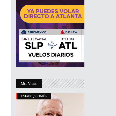
Más Vistos
/
ESTADO
OPINIÓN