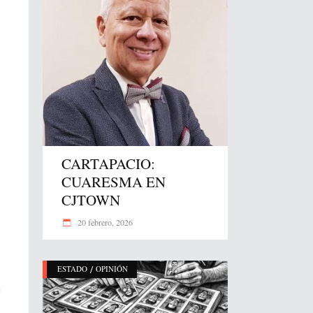
o
CARTAPACIO:
CUARESMA EN
CJTOWN
20 febrero, 2026
s
/
ESTADO
OPINIÓN
a