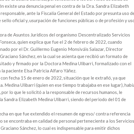
én existe una denuncia penal en contra de la Dra. Sandra Elizabeth
 responsable, ante la Fiscalía General del Estado por presunta uso d
sello oficial y, usurpación de funciones públicas o de profesión y us
tora de Asuntos Jurídicos del organismo Descentralizado Servicios
Fonseca, quien explica que fue el 2 de febrero de 2022, cuando
ado por el Dr. Guillermo Eugenio Monsiváis Salazar, Director
Graciano Sánchez, en la cual se asienta que recibió un formato de
itado y firmado por la Doctora Medina Ulibarri, formalizado con el
la paciente Elsa Patricia Alfaro Yáñez.
 con fecha 15 de enero de 2022, situación que le extrañó, ya que
a. Medina Ulibarri (quien en ese tiempo trabajaba en ese lugar), habí
por lo que le solicitó a la responsable de recursos humanos, le
la Sandra Elizabeth Medina Ulibarri, siendo del periodo del 01 de
fecha en que fue extendido el resumen de egreso/ contra referencia
no se encontraba en calidad de personal perteneciente a los Servicio
 Graciano Sánchez, lo cual es indispensable para emitir dichos