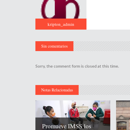
kripton_admin
Sin comentarios
Sorry, the comment form is closed at this time.
Notas Relacionadas
Promueve IMSS los