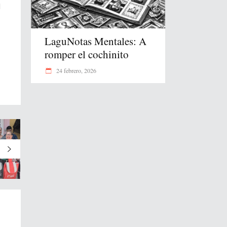
l
LaguNotas Mentales: A
romper el cochinito
24 febrero, 2026