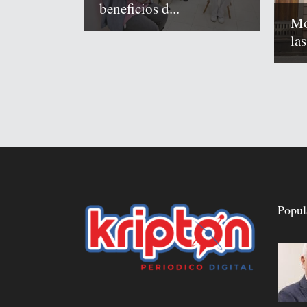
beneficios d...
Mo
las
Popul