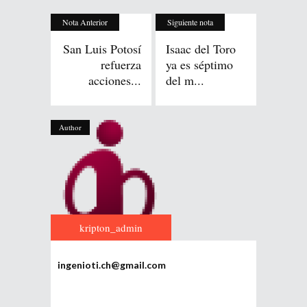
Nota Anterior
Siguiente nota
San Luis Potosí
Isaac del Toro
refuerza
ya es séptimo
acciones...
del m...
Author
kripton_admin
ingenioti.ch@gmail.com