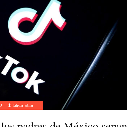
25
kripton_admin
 los padres de México sepa