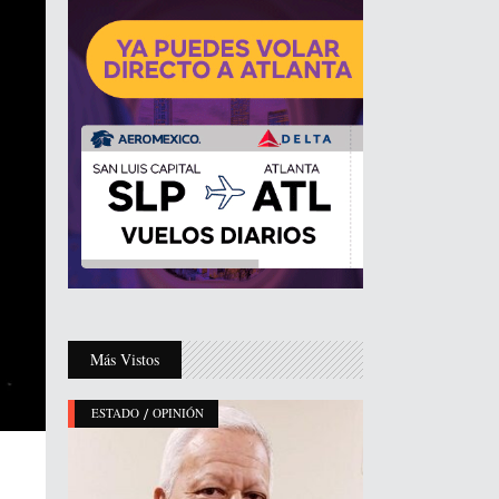
Más Vistos
/
ESTADO
OPINIÓN
n