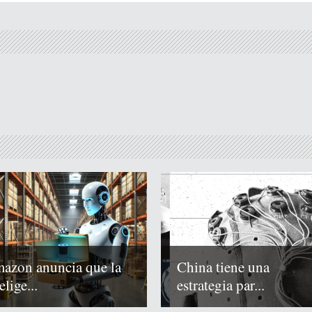
azon anuncia que la
China tiene una
elige...
estrategia par...