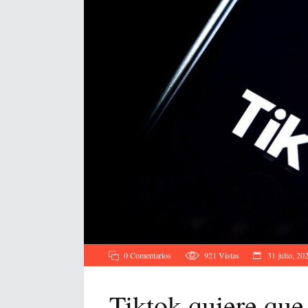
0 Comentarios
921
Vistas
31 julio, 20
Tiktok quiere que