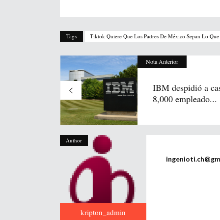
Tags
Tiktok Quiere Que Los Padres De México Sepan Lo Que 
Nota Anterior
IBM despidió a ca
8,000 empleado...
Author
ingenioti.ch@gm
kripton_admin