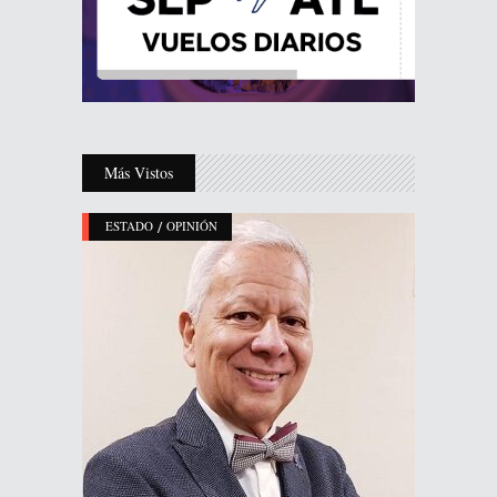
Más Vistos
/
ESTADO
OPINIÓN