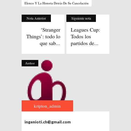
Elenco Y La Historia Detrás De Su Cancelación
Nota Anterior
Siguiente nota
‘Stranger
Leagues Cup:
Things’: todo lo
Todos los
que sab...
partidos de...
Author
kripton_admin
ingenioti.ch@gmail.com