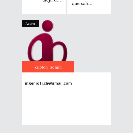
que sab...
Author
kripton_admin
ingenioti.ch@gmail.com