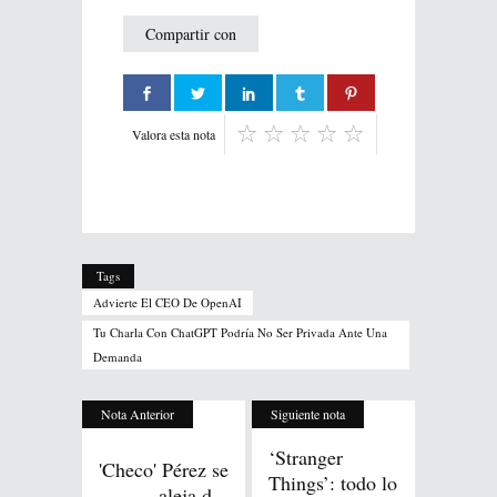
Compartir con
Valora esta nota
Tags
Advierte El CEO De OpenAI
Tu Charla Con ChatGPT Podría No Ser Privada Ante Una
Demanda
Nota Anterior
Siguiente nota
‘Stranger
'Checo' Pérez se
Things’: todo lo
aleja d...