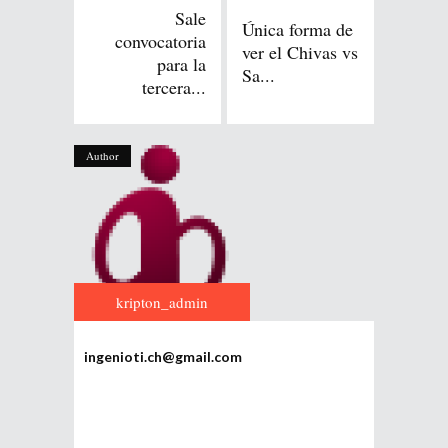
Sale
Única forma de
convocatoria
ver el Chivas vs
para la
Sa...
tercera...
Author
kripton_admin
ingenioti.ch@gmail.com