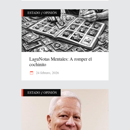
/
ESTADO
OPINIÓN
LaguNotas Mentales: A romper el
cochinito
24 febrero, 2026
/
ESTADO
OPINIÓN