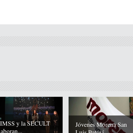
 IMSS y la SECULT
Jóvenes Morena San
laboran...
Luis Potosí...