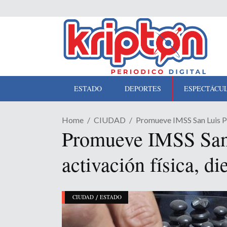
ESTADO
DEPORTES
ESPECTÁCU
Home
CIUDAD
Promueve IMSS San Luis Po
Promueve IMSS San L
activación física, d
/
CIUDAD
ESTADO