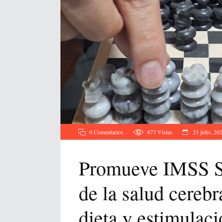
0 Comentarios
877
Vistas
23 julio, 20
Promueve IMSS Sa
de la salud cerebr
dieta y estimulac