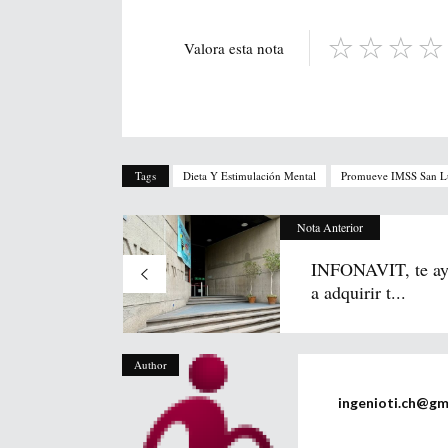
Valora esta nota
Tags
Dieta Y Estimulación Mental
Promueve IMSS San Lui
Nota Anterior
INFONAVIT, te ay
a adquirir t...
Author
ingenioti.ch@gm