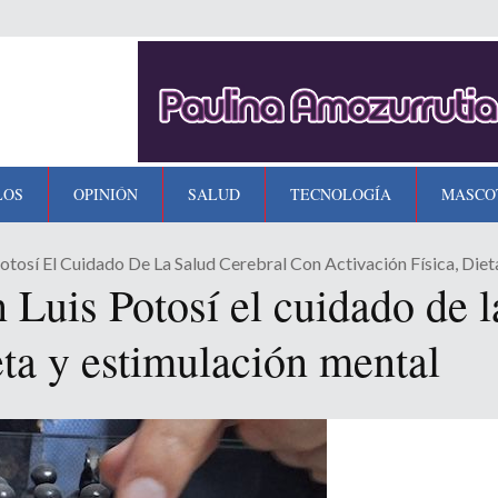
LOS
OPINIÓN
SALUD
TECNOLOGÍA
MASCO
tosí El Cuidado De La Salud Cerebral Con Activación Física, Diet
uis Potosí el cuidado de la
ieta y estimulación mental