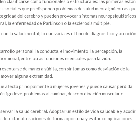
den clasificarse como funcionales o estructurales: las primeras están
es sociales que predisponen problemas de salud mental; mientras qu
ntegridad del cerebro y pueden provocar síntomas neuropsiquiátricos
ral, la enfermedad de Parkinson o la esclerosis múltiple.
on la salud mental; lo que varía es el tipo de diagnóstico y atenció
rrollo personal, la conducta, el movimiento, la percepción, la
n hormonal, entre otras funciones esenciales para la vida.
 presentarse de manera súbita, con síntomas como desviación de la
ra mover alguna extremidad.
 que afecta principalmente a mujeres jóvenes y puede causar pérdida
 vértigo leve, problemas al caminar, descoordinación muscular o
ervar la salud cerebral. Adoptar un estilo de vida saludable y acudir
a detectar alteraciones de forma oportuna y evitar complicaciones