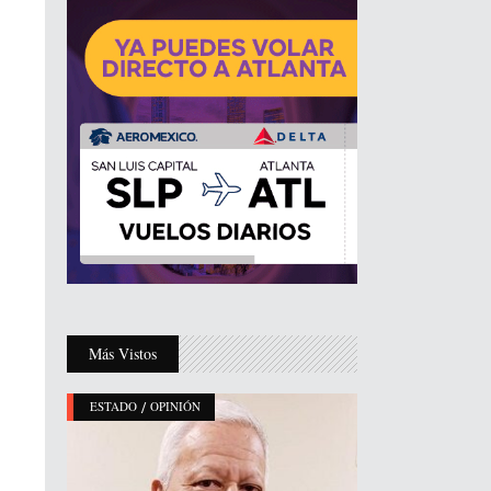
Más Vistos
/
ESTADO
OPINIÓN