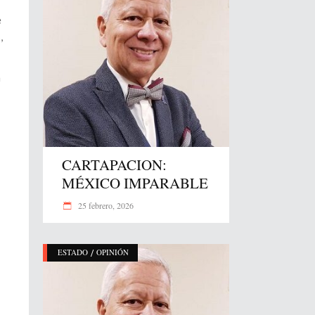
e
,
n
CARTAPACION:
MÉXICO IMPARABLE
25 febrero, 2026
/
ESTADO
OPINIÓN