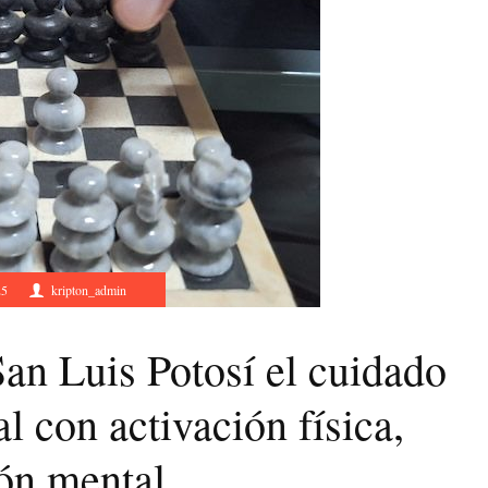
25
kripton_admin
n Luis Potosí el cuidado
al con activación física,
ión mental