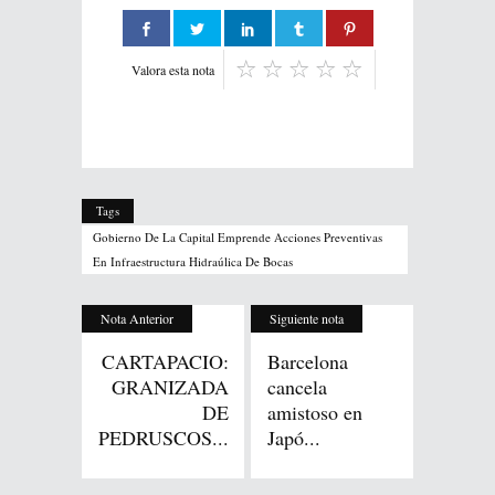
Valora esta nota
Tags
Gobierno De La Capital Emprende Acciones Preventivas
En Infraestructura Hidraúlica De Bocas
Nota Anterior
Siguiente nota
CARTAPACIO:
Barcelona
GRANIZADA
cancela
DE
amistoso en
PEDRUSCOS...
Japó...