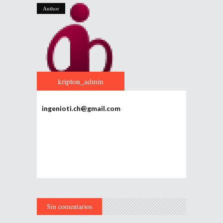
Author
kripton_admin
ingenioti.ch@gmail.com
Sin comentarios