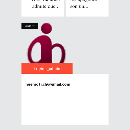
admite que...
son un...
Author
kripton_admin
ingenioti.ch@gmail.com