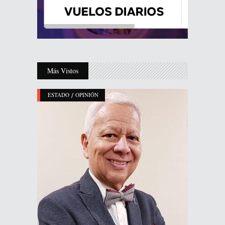
Más Vistos
/
ESTADO
OPINIÓN