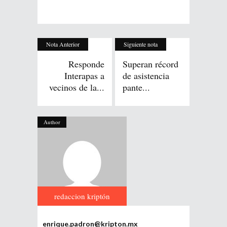
Nota Anterior
Siguiente nota
Responde
Superan récord
Interapas a
de asistencia
vecinos de la...
pante...
Author
redaccion kriptón
enrique.padron@kripton.mx