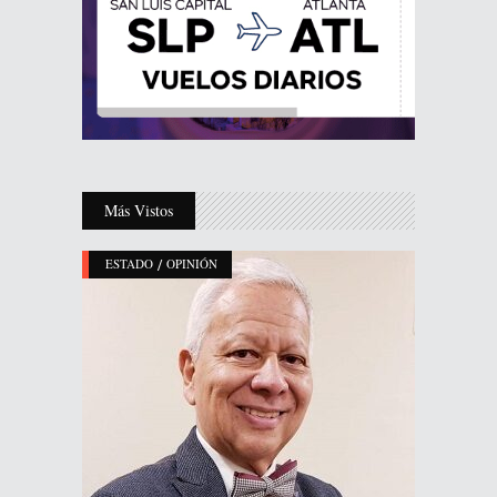
Más Vistos
/
ESTADO
OPINIÓN