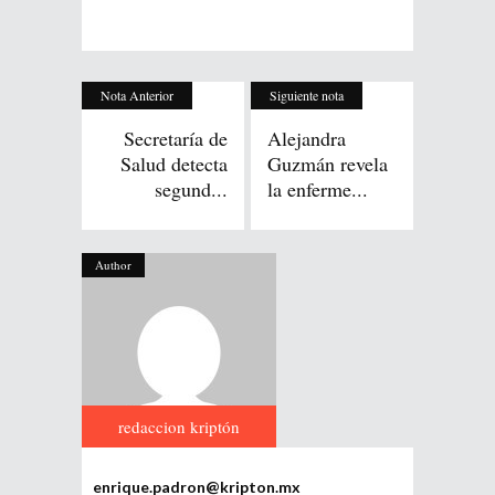
Nota Anterior
Siguiente nota
Secretaría de
Alejandra
Salud detecta
Guzmán revela
segund...
la enferme...
Author
redaccion kriptón
enrique.padron@kripton.mx