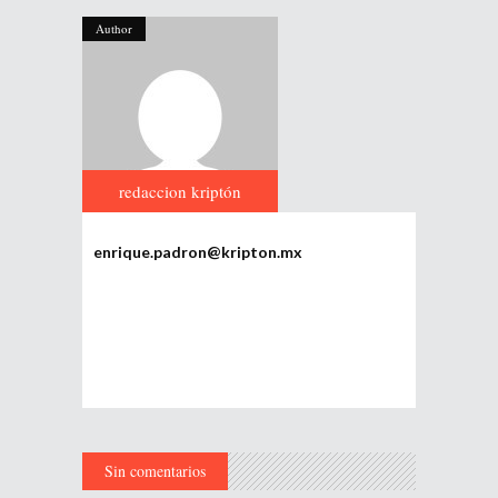
Author
redaccion kriptón
enrique.padron@kripton.mx
Sin comentarios