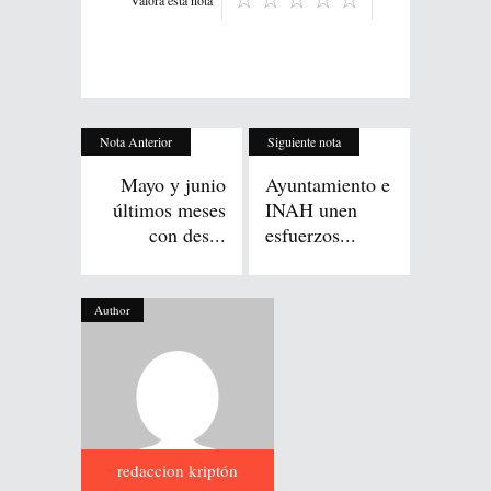
Valora esta nota
Nota Anterior
Siguiente nota
Mayo y junio
Ayuntamiento e
últimos meses
INAH unen
con des...
esfuerzos...
Author
redaccion kriptón