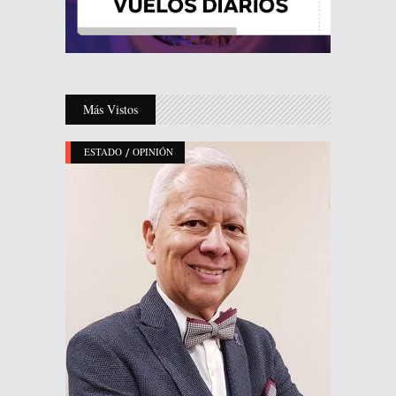
Más Vistos
/
ESTADO
OPINIÓN