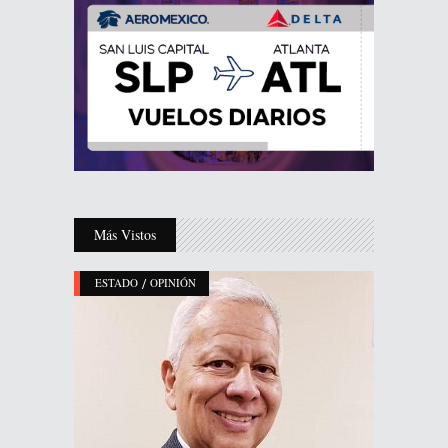
Más Vistos
/
ESTADO
OPINIÓN