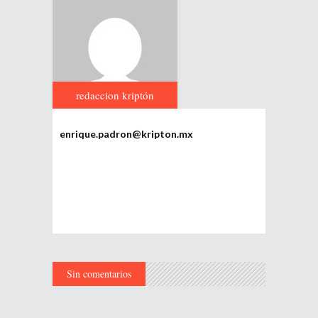
redaccion kriptón
enrique.padron@kripton.mx
Sin comentarios