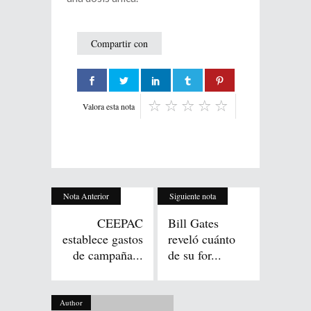
Compartir con
Valora esta nota
Nota Anterior
Siguiente nota
CEEPAC
Bill Gates
establece gastos
reveló cuánto
de campaña...
de su for...
Author