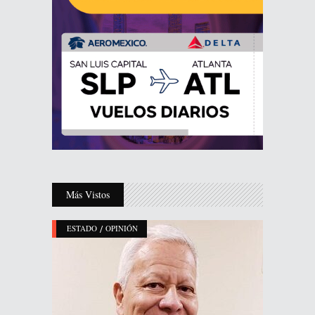
Más Vistos
/
ESTADO
OPINIÓN