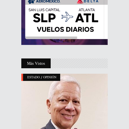
Más Vistos
/
ESTADO
OPINIÓN