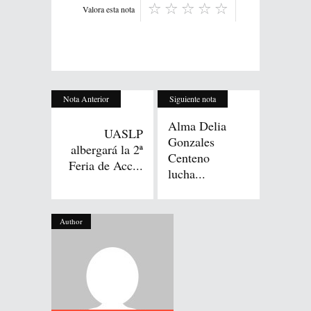
Valora esta nota
Nota Anterior
Siguiente nota
Alma Delia
UASLP
Gonzales
albergará la 2ª
Centeno
Feria de Acc...
lucha...
Author