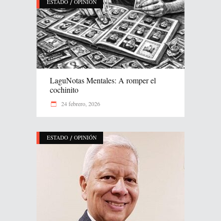
/
ESTADO
OPINIÓN
LaguNotas Mentales: A romper el
cochinito
24 febrero, 2026
/
ESTADO
OPINIÓN