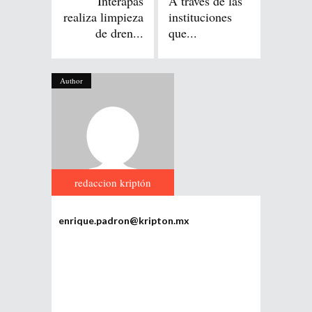
Interapas
A través de las
realiza limpieza
instituciones
de dren...
que...
Author
redaccion kriptón
enrique.padron@kripton.mx