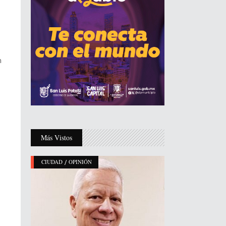
n
Más Vistos
/
CIUDAD
OPINIÓN