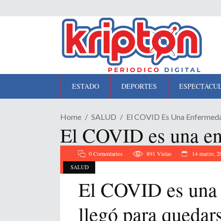
ESTADO
DEPORTES
ESPECTÁCU
Home
SALUD
El COVID Es Una Enfermeda
El COVID es una en
0 Comentarios
891
Vistas
14 marzo, 2
SALUD
El COVID es una
llegó para quedar