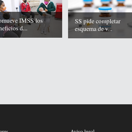
omueve IMSS los
SS pide completar
eficios d...
esquema de v...
ares
Aviso legal