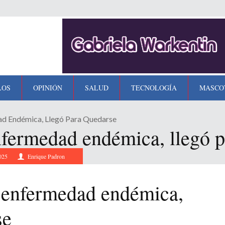
LOS
OPINIÓN
SALUD
TECNOLOGÍA
MASCO
d Endémica, Llegó Para Quedarse
fermedad endémica, llegó p
025
Enrique Padron
 enfermedad endémica,
se