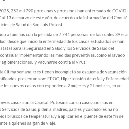
l 2025, 253 mil 790 potosinas y potosinos han enfermado de COVID-
 al 13 de marzo de este año, de acuerdo a la información del Comité
icios de Salud de San Luis Potosí.
o a familias con la pérdida de 7,741 personas, de los cuales 39 era
lud; desde que inició la enfermedad de los casos estudiados se han
tatal para la Seguridad en Salud y los Servicios de Salud del
a continuar implementando las medidas preventivas, como el lavado
r aglomeraciones, y vacunarse contra el virus.
 la última semana, tres tienen incompleto su esquema de vacunación
orbilidades presentan son: EPOC, Hipertensión Arterial y Enfermedad
ue los nuevos casos corresponden a 2 mujeres y 2 hombres, en un
uevos casos son la Capital Potosina con un caso, uno más en
s Servicios de Salud, piden a madres, padres y cuidadores ha no
ios bruscos de temperatura, y a aplicar en el puente de este fin de
nte a quienes salgan de viaje.