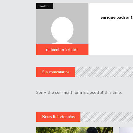
Author
enrique.padron
redaccion kriptón
Sin comentarios
Sorry, the comment form is closed at this time.
Notas Relacionadas