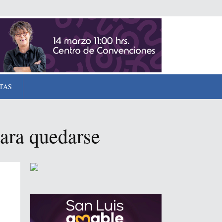
TAS
ara quedarse