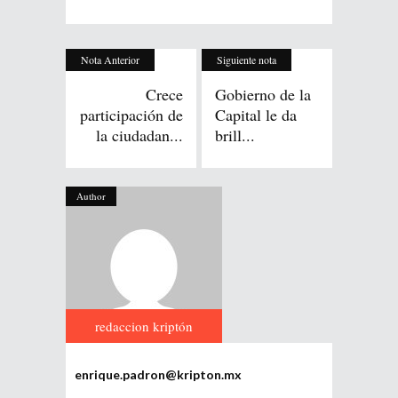
Nota Anterior
Siguiente nota
Crece
Gobierno de la
participación de
Capital le da
la ciudadan...
brill...
Author
redaccion kriptón
enrique.padron@kripton.mx