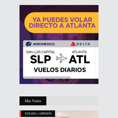
Más Vistos
/
ESTADO
OPINIÓN