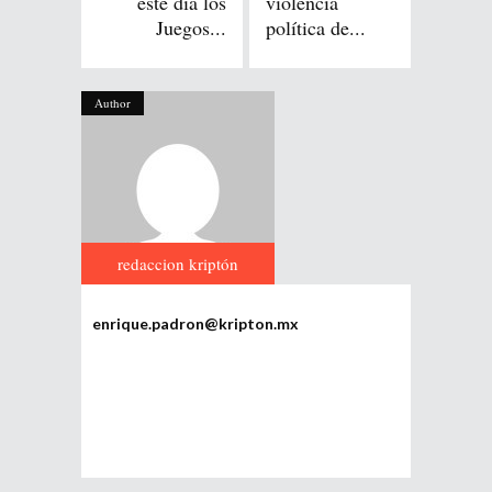
este día los
violencia
Juegos...
política de...
Author
redaccion kriptón
enrique.padron@kripton.mx