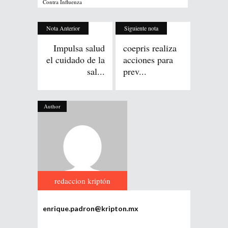
Contra Influenza
Nota Anterior
Siguiente nota
Impulsa salud
coepris realiza
el cuidado de la
acciones para
sal...
prev...
Author
redaccion kriptón
enrique.padron@kripton.mx