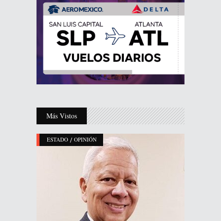
Más Vistos
/
ESTADO
OPINIÓN