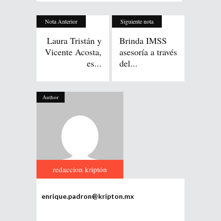
Nota Anterior
Siguiente nota
Laura Tristán y
Brinda IMSS
Vicente Acosta,
asesoría a través
es...
del...
Author
redaccion kriptón
enrique.padron@kripton.mx