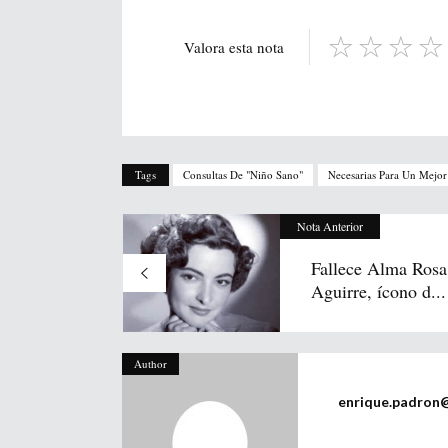
Valora esta nota
Tags
Consultas De "niño Sano"
Necesarias Para Un Mejor
Nota Anterior
Fallece Alma Rosa
Aguirre, ícono d...
Author
enrique.padron