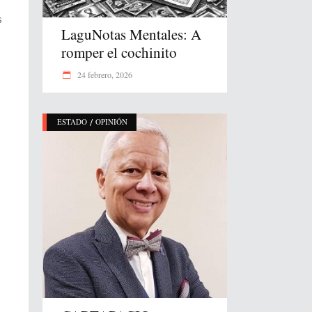
s
LaguNotas Mentales: A
romper el cochinito
24 febrero, 2026
/
ESTADO
OPINIÓN