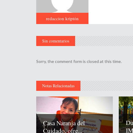
redaccion kriptón
Sin comentarios
Sorry, the comment form is closed at this time.
Notas Relacionadas
Du
Casa Naranja del
IM
Cuidado, ofre...