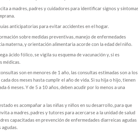
ta a madres, padres y cuidadores para identificar signos y síntoma
mprana.
as anticipatorias para evitar accidentes en el hogar.
formación sobre medidas preventivas, manejo de enfermedades
cia materna, y orientación alimentaria acorde con la edad del niño.
ga ácido fólico, se vigila su esquema de vacunación y, si es
as médicas.
 consultas son en menores de 1 año, las consultas estimadas son a los
ada dos meses hasta cumplir el año de vida. Si su hija o hijo, tienen
cada 6 meses. Y de 5 a 10 años, deben acudir por lo menos a una
estado es acompañar a las niñas y niños en su desarrollo, para que
invita a madres, padres y tutores para acercarse a la unidad de salud
adres capacitadas en prevención de enfermedades diarreicas agudas
s agudas.