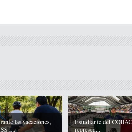
rante las vacaciones,
Estudiante del COBA
SS l...
represen...