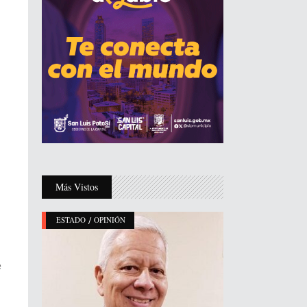
Más Vistos
/
ESTADO
OPINIÓN
e