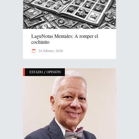
LaguNotas Mentales: A romper el
cochinito
24 febrero, 2026
/
ESTADO
OPINIÓN