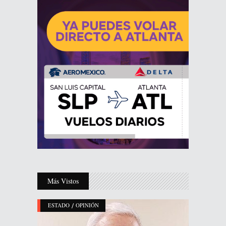
Más Vistos
/
ESTADO
OPINIÓN