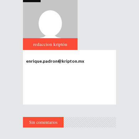
redaccion kriptón
enrique.padron@kripton.mx
Sin comentarios