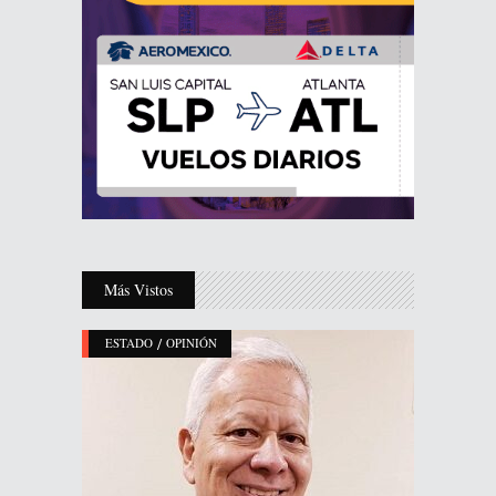
Más Vistos
/
ESTADO
OPINIÓN