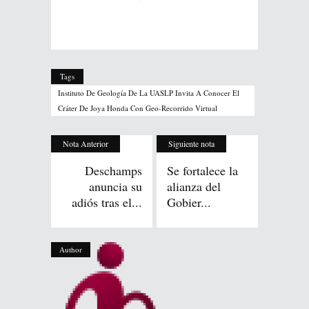
Tags
Instituto De Geología De La UASLP Invita A Conocer El
Cráter De Joya Honda Con Geo-Recorrido Virtual
Nota Anterior
Siguiente nota
Deschamps
Se fortalece la
anuncia su
alianza del
adiós tras el...
Gobier...
Author