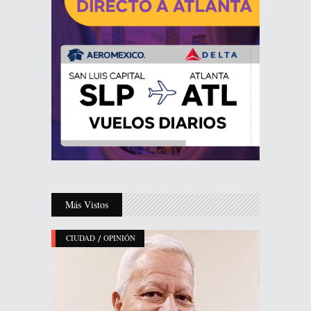
Más Vistos
/
CIUDAD
OPINIÓN