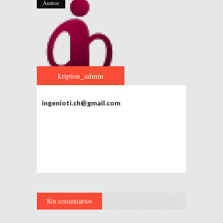
Author
kripton_admin
ingenioti.ch@gmail.com
Sin comentarios