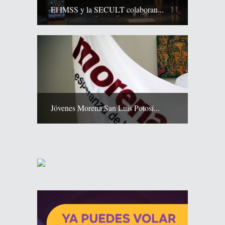
El IMSS y la SECULT colaboran...
Jóvenes Morena San Luis Potosí...