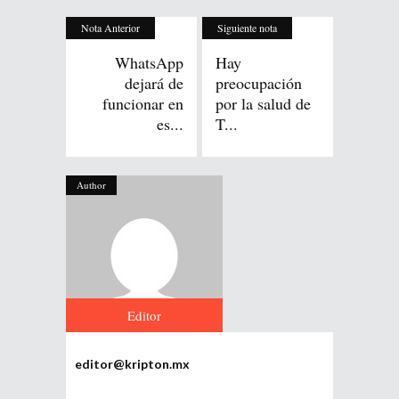
Nota Anterior
Siguiente nota
WhatsApp
Hay
dejará de
preocupación
funcionar en
por la salud de
es...
T...
Author
Editor
editor@kripton.mx