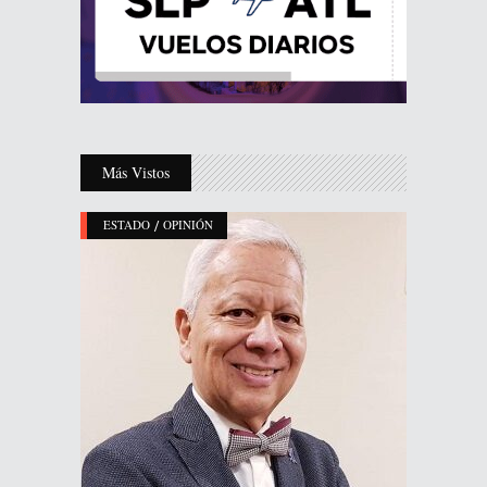
Más Vistos
/
ESTADO
OPINIÓN