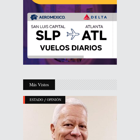
Más Vistos
/
ESTADO
OPINIÓN