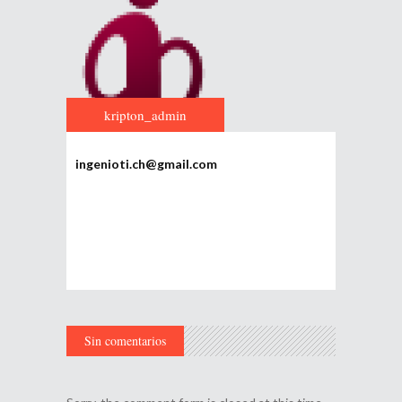
kripton_admin
ingenioti.ch@gmail.com
Sin comentarios