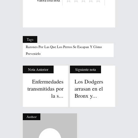
Tags
Razones Por Las Que Los Perros Se Escapan Y Cómo
Prevenirlo
Nota Anterior
Siguiente nota
Enfermedades
Los Dodgers
transmitidas por
arrasan en el
la s...
Bronx y...
Author