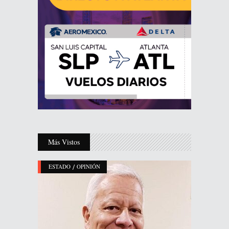
Más Vistos
/
ESTADO
OPINIÓN