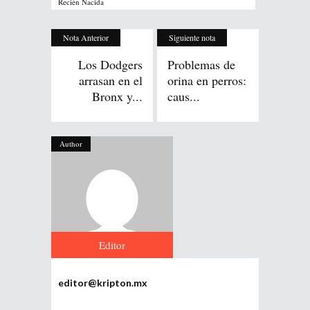
Recién Nacida
Nota Anterior
Siguiente nota
Los Dodgers
Problemas de
arrasan en el
orina en perros:
Bronx y...
caus...
Author
Editor
editor@kripton.mx