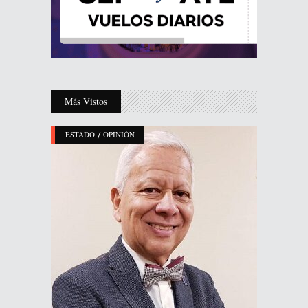
Más Vistos
/
ESTADO
OPINIÓN