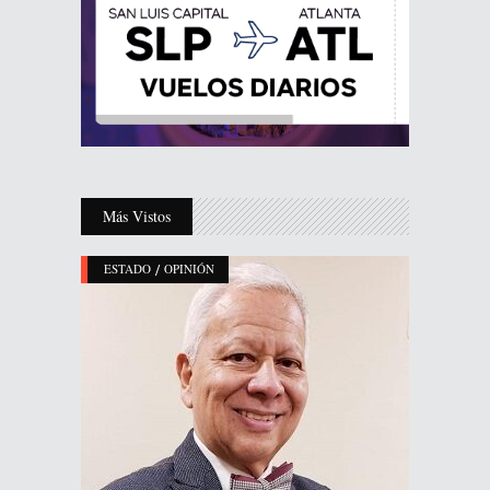
Más Vistos
/
ESTADO
OPINIÓN