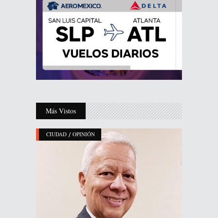
Más Vistos
/
CIUDAD
OPINIÓN