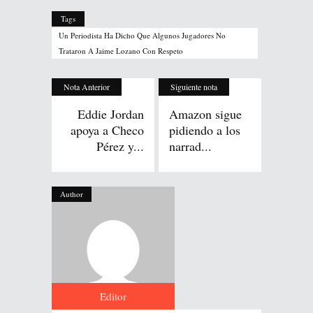
Tags
Un Periodista Ha Dicho Que Algunos Jugadores No
Trataron A Jaime Lozano Con Respeto
Nota Anterior
Siguiente nota
Eddie Jordan
Amazon sigue
apoya a Checo
pidiendo a los
Pérez y...
narrad...
Author
Editor