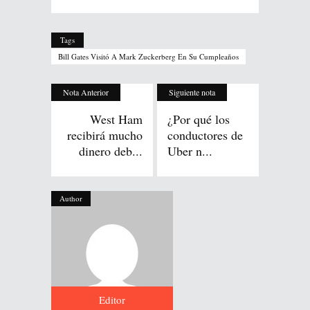
Tags
Bill Gates Visitó A Mark Zuckerberg En Su Cumpleaños
Nota Anterior
Siguiente nota
West Ham
¿Por qué los
recibirá mucho
conductores de
dinero deb...
Uber n...
Author
Editor