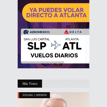
Más Vistos
/
ESTADO
OPINIÓN