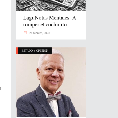
LaguNotas Mentales: A
romper el cochinito
24 febrero, 2026
/
ESTADO
OPINIÓN
B