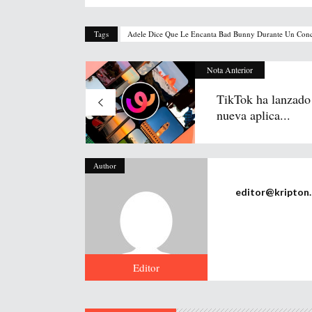
Tags
Adele Dice Que Le Encanta Bad Bunny Durante Un Conc
Nota Anterior
TikTok ha lanzado
nueva aplica...
Author
editor@kripton
Editor