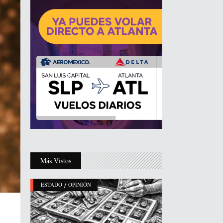
Más Vistos
/
ESTADO
OPINIÓN