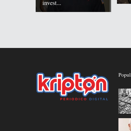
invest...
Popul