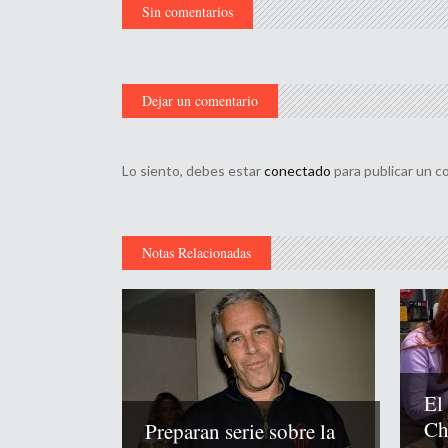
Sin comentarios
Dejar un comentario
Lo siento, debes estar
conectado
para publicar un c
Notas Relacionadas
El
Chi
Preparan serie sobre la