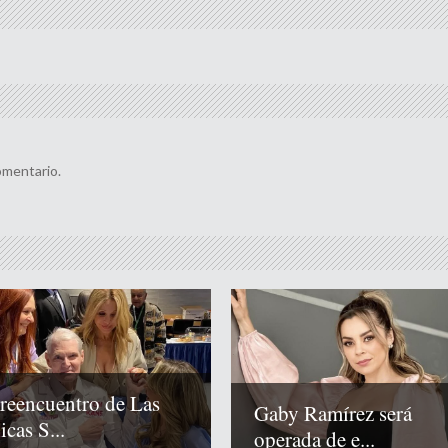
omentario.
 reencuentro de Las
Gaby Ramírez será
cas S...
operada de e...