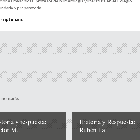
aciones masónicas, profesor de numerología y literatura en el Colegio
undaria y preparatoria.
@kripton.mx
omentario.
storia y respuesta:
Historia y Respuesta:
ctor M...
Rubén La...