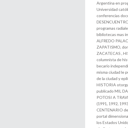
Argentina en prog
Universidad católi
conferencias d
DESENCUENTROS, r
programas radiale
bibliotecas mas i
ALFREDO PALAC
ZAPATISMO, donde
ZACATECAS , HIST
columnista de his
becario independi
misma ciudad le p
de la ciudad y ep
HISTORIA otorgad
publicado MIL 
POTOSI A TRAV
(1991, 1992, 199
CENTENARIO desde 
portal dimensiona
los Estados Unido