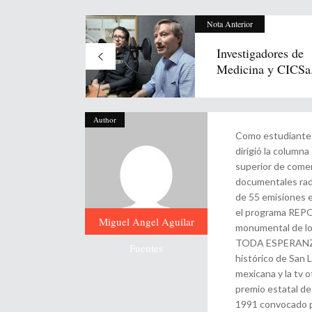
Nota Anterior
Investigadores de
Medicina y CICSa.
Author
Como estudiante d
dirigió la colum
superior de comerc
documentales ra
de 55 emisiones
el programa REPOR
Miguel Angel Aguilar
monumental de l
TODA ESPERANZA, 
Fuentes
histórico de San L
mexicana y la tv o
premio estatal de
1991 convocado po