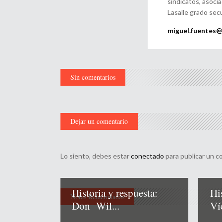
sindicatos, asoci
Lasalle grado sec
miguel.fuentes
Sin comentarios
Dejar un comentario
Lo siento, debes estar
conectado
para publicar un c
Historia y respuesta:
Hi
Notas Relacionadas
Don Wil...
Ví