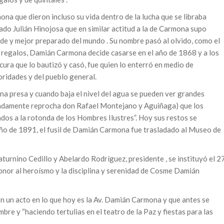
 que dieron incluso su vida dentro de la lucha que se libraba
ado Julián Hinojosa que en similar actitud a la de Carmona supo
de y mejor preparado del mundo . Su nombre pasó al olvido, como el
 regalos, Damián Carmona decide casarse en el año de 1868 y a los
ura que lo bautizó y casó, fue quien lo enterró en medio de
oridades y del pueblo general.
una presa y cuando baja el nivel del agua se pueden ver grandes
ojadamente reprocha don Rafael Montejano y Aguiñaga) que los
os a la rotonda de los Hombres Ilustres”. Hoy sus restos se
año de 1891, el fusil de Damián Carmona fue trasladado al Museo de
turnino Cedillo y Abelardo Rodríguez, presidente , se instituyó el 2
onor al heroísmo y la disciplina y serenidad de Cosme Damián
on un acto en lo que hoy es la Av. Damián Carmona y que antes se
bre y “haciendo tertulias en el teatro de la Paz y fiestas para las