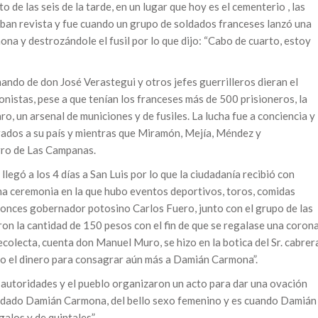
o de las seis de la tarde, en un lugar que hoy es el cementerio , las
aban revista y fue cuando un grupo de soldados franceses lanzó una
na y destrozándole el fusil por lo que dijo: “Cabo de cuarto, estoy
 mando de don José Verastegui y otros jefes guerrilleros dieran el
nistas, pese a que tenían los franceses más de 500 prisioneros, la
o, un arsenal de municiones y de fusiles. La lucha fue a conciencia y
rados a su país y mientras que Miramón, Mejía, Méndez y
rro de Las Campanas.
egó a los 4 días a San Luis por lo que la ciudadanía recibió con
 una ceremonia en la que hubo eventos deportivos, toros, comidas
ntonces gobernador potosino Carlos Fuero, junto con el grupo de las
on la cantidad de 150 pesos con el fin de que se regalase una coron
colecta, cuenta don Manuel Muro, se hizo en la botica del Sr. cabrer
o el dinero para consagrar aún más a Damián Carmona”.
 autoridades y el pueblo organizaron un acto para dar una ovación
oldado Damián Carmona, del bello sexo femenino y es cuando Damián
galos y de quintales”.