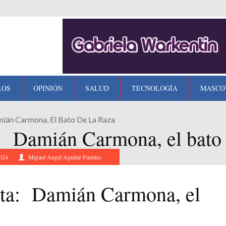
LOS
OPINIÓN
SALUD
TECNOLOGÍA
MASCO
mián Carmona, El Bato De La Raza
a: Damián Carmona, el bato 
2024
Miguel Angel Aguilar Fuentes
esta: Damián Carmona, el