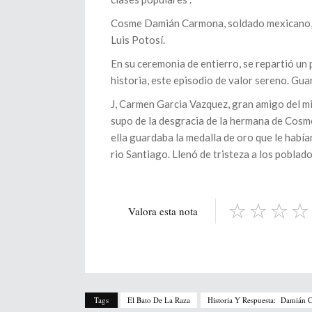
Cosme Damián Carmona, soldado mexicano, her
Luis Potosí.
En su ceremonia de entierro, se repartió un 
historia, este episodio de valor sereno. Gu
J, Carmen Garcia Vazquez, gran amigo del mi
supo de la desgracia de la hermana de Cosm
ella guardaba la medalla de oro que le había
rio Santiago. Llenó de tristeza a los poblado
Valora esta nota
Tags
El Bato De La Raza
Historia Y Respuesta: Damián 