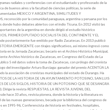
ramas radiales y conferencias con el estudiantado y profesorado de la
ca de buenos aires y la facultad de ciencias políticas, la serie de
ocumentadas MEXICO Y ARGENTINA, SIMILITUDES Y
econocido por la comunidad paraguaya, argentina y peruana por los
s donde hubo debates abiertos con el indio Ticuna. En 2012 visitó las
mportantes de la argentina en donde dirigió el estudio histórico
IOS, PRIMER DIPUTADO SOCIALISTA DEL CONTINENTE Y EL
 posteriormente fue emitido por Radio Zacatecas. En 2013 publicó
ORIA EMERGENTE con tirajes significativos, así mismo ingresó como
toria en la Jornada Zacatecas; becario en el Archivo Histórico Municipal,
ente Archivo histórico de Zacatecas, en Congreso del Estado de La
ublico 5 mil datos sobre la toma de Zacatecas, con prólogo del cronista
ilogo del investigador Arturo Burciaga: ganador del premio ACENTÚA LA
o la asociación de cronistas municipales del estado de Durango. Ha
DATOS DE LA HISTORIA DE UN AYUNTAMIENTO POTOSINO, SAN LUIS
ES DE LOS SIGLOS, HISTORIA DE UN POTOSINO QUE SE DESANGRA
3). Dirige la revista RESPUESTAS, LA REVISTA JUVENIL DEL
hace 33 años, revista pionera, donde la historia y la literatura es
l de las nuevas generaciones, becada por la biblioteca del congreso de
s en 1995-96, Conferencista de historia en festivales, hospitales,