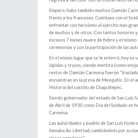
Empero, hubo también muchos Damián Carmona
frente a los franceses. Cuéntase con el Sold
enfrentar con heroísmo al ejercito mas gran
de muchos y de otros. Con tantos honores y
escasos 7 meses muere de fiebre y el mismo c
ceremonias y con la participación de las aut
En el mismo lugar que se le enterró, hoy es 
lápidas y cruces, siendo mentira (como en
restos de Damián Carmona fueron “trasladad
encuentran en la presa de Mexquitic. En el 
Historia del castillo de Chapultepec.
Siendo gobernador del estado de San Luis Sa
de Abril de 1930 como Día del Soldado en h
Carmona.
Las autoridades y pueblo de San Luis hicier
llamaba Av. Libertad, cambiándolo por su nom
clases populares”.