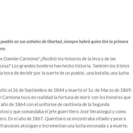
 pueblo en sus anhelos de libertad, siempre habrá quien tire la primera
ero.
me Damián Carmona? ¿Recibió los honores de la leva y de las
cesa? Los grandes hombres han hecho historia. También los tristes
 hora de decidir por la suerte de un pueblo , una batalla, una lucha
itic el 26 de Septiembre de 1844 y muerto el 1o. de Marzo de 1869,
n Carmona tuvo en realidad la fortuna de morir con los honores que
el año de 1864 con el uniforme de centinela de la Segunda
otosí y que comandaba el jefe guerrillero José Verastegui y como
ero. En el año de 1867. Querétaro se encontraba sitiado y pese a
os franceses atosigan e incrementan una lucha enconada y a muerte.