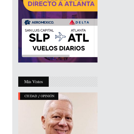
Más Vistos
/
CIUDAD
OPINIÓN