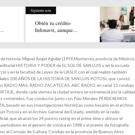
Siguiente nota
Obtén tu crédito
..
Infonavit, aunque...
e historia, Miguel Ángel Aguilar (1959,Monterrey, provincia de México),
na editorial HISTORIA Y PODER de EL SOL DE SAN LUIS y en la escuela
io y en la facultad de Leyes de la UASLP, con el cual realizó también
diales 200 AÑOS DE LA HISTORIA DE SAN LUIS POTOSI, que constó
 en RADIO MAS, RADIO ZACATECAS, ABC RADIO, en canal 13 condujo
TAJE, donde cada viernes la ciudad entera se estremecía por la calida
os contenidos. Fue conductor junto con Polo Morales PERDEREMOS
basado en sus investigaciones históricas como becario en el archivo
uis Potosí y en el Archivo General del Estado, emitido en la radio
ficial, que alcanzó los 24 puntos rating en el prime time y obtuvo el
 periodismo en el genero de crónica en 1988 y el premio de fotografía
r el Consejo de Cultura. Condujo en la provincia de Buenos Aires