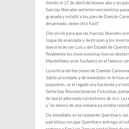
Siendo el 27 de Abril del mismo año y en punt
fuerzas liberales antiintervencionistas pas
granada y estalló a los pies de Damián Carmo
desarmado, deme otro fusil”.
Ello sirvió para que las fuerzas liberales al
toque de avanzada y destruyen a los inversio
mayoría de san Luis y del Estado de Querétar
finalmente los inversionistas fueron dester
Maximiliano eran fusilados en el famoso ce
La noticia del heroísmo de Damián Carmona ll
Jubilo al soldado y de inmediato se le hizo
populares, se le regaló una hacienda y el e
Señoritas Revolucionarias Potosinas, juntar
de laurel adornada con botones de oro. La re
y “en menos de una semana ya estaba reunid
De inmediato en la ciudad de Querétaro, las
patriótica con que Querétaro entrego al s
regresa a San Luis “con un costal lleno de re