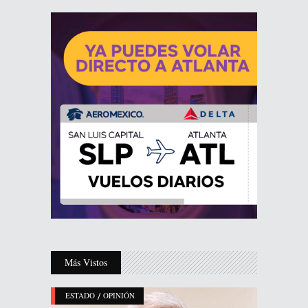
Más Vistos
/
ESTADO
OPINIÓN