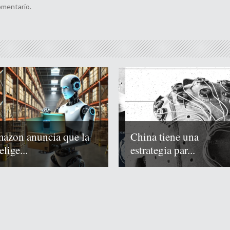
omentario.
azon anuncia que la
China tiene una
elige...
estrategia par...