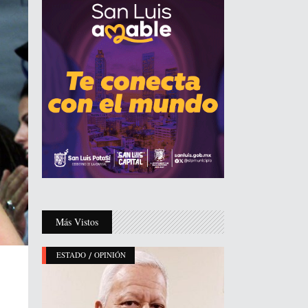
Más Vistos
/
ESTADO
OPINIÓN