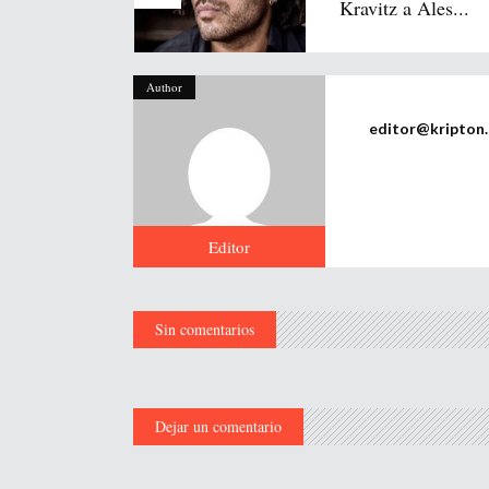
Kravitz a Ales...
Author
editor@kripton
Editor
Sin comentarios
Dejar un comentario