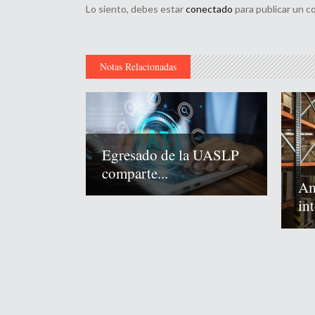
Lo siento, debes estar
conectado
para publicar un c
Notas Relacionadas
Egresado de la UASLP
comparte...
Am
int