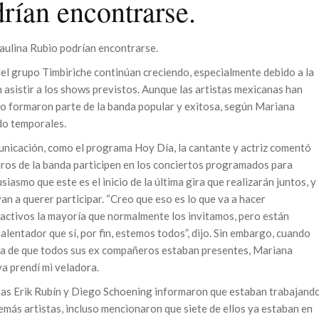
rían encontrarse.
Paulina Rubio podrían encontrarse.
del grupo Timbiriche continúan creciendo, especialmente debido a la
 asistir a los shows previstos. Aunque las artistas mexicanas han
o formaron parte de la banda popular y exitosa, según Mariana
do temporales.
unicación, como el programa Hoy Día, la cantante y actriz comentó
ros de la banda participen en los conciertos programados para
smo que este es el inicio de la última gira que realizarán juntos, y
n a querer participar. “Creo que eso es lo que va a hacer
activos la mayoría que normalmente los invitamos, pero están
lentador que sí, por fin, estemos todos”, dijo. Sin embargo, cuando
ra de que todos sus ex compañeros estaban presentes, Mariana
a prendí mi veladora.
istas Erik Rubín y Diego Schoening informaron que estaban trabajand
emás artistas, incluso mencionaron que siete de ellos ya estaban en