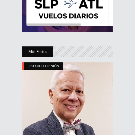
Más Vistos
/
ESTADO
OPINIÓN