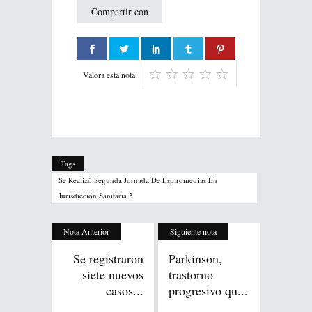
Compartir con
Valora esta nota
Tags
Se Realizó Segunda Jornada De Espirometrias En
Jurisdicción Sanitaria 3
Nota Anterior
Siguiente nota
Se registraron
Parkinson,
siete nuevos
trastorno
casos...
progresivo qu...