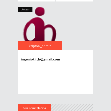
Author
kripton_admin
ingenioti.ch@gmail.com
Sin comentarios