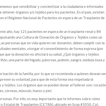
tenemos que sensibilizar y concientizar a la ciudadanía e informales
e obtener órganos y/o tejidos para los pacientes. En el país, existen
 en el Régimen Nacional de Pacientes en espera de un Trasplante de
esente año, hay 121 pacientes en espera de un trasplante renal y 84
 impulsando una Cultura de Donación de Órganos y Tejidos como un
Las personas que en vida quieren ser donantes, deben cumplir con la
cultades mentales, otorgar el consentimiento de forma expresa (por
que que la donación no afectará su salud. ¿Qué órganos y tejidos
 riñón, una parte del hígado, páncreas, pulmón, sangre, médula ósea y
orización de la familia, por lo que se recomienda a quienes desean se
xpresen su voluntad, para que de esta forma sea respetada la
 y tejidos. Los órganos que se pueden donar al fallecer son: corazón
es, córneas, músculo, hueso y piel.
ersonas. Por ello, es muy importante que te informes sobre cómo
tro Estatal de Trasplantes (CETRA), ubicado en Scop #1050, Col.