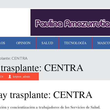
LOS
OPINIÓN
SALUD
TECNOLOGÍA
MASCO
splante: CENTRA
y trasplante: CENTRA
024
kripton_admin
hay trasplante: CENTRA
ión y concientización a trabajadores de los Servicios de Salud.