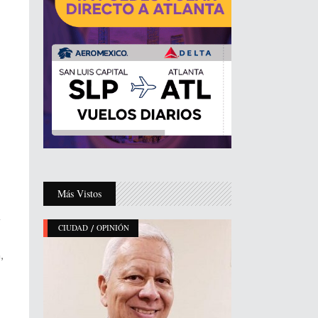
Más Vistos
r
/
CIUDAD
OPINIÓN
,