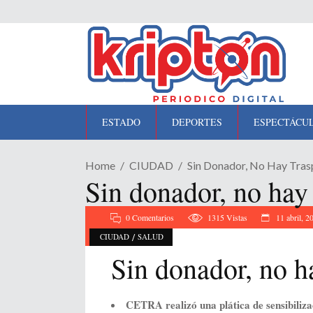
ESTADO
DEPORTES
ESPECTÁCU
Home
CIUDAD
Sin Donador, No Hay Tra
Sin donador, no ha
0 Comentarios
1315
Vistas
11 abril, 2
/
CIUDAD
SALUD
Sin donador, no 
CETRA realizó una plática de sensibilizac