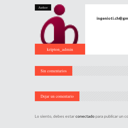
Author
ingenioti.ch@gm
kripton_admin
Sin comentarios
Dejar un comentario
Lo siento, debes estar
conectado
para publicar un c