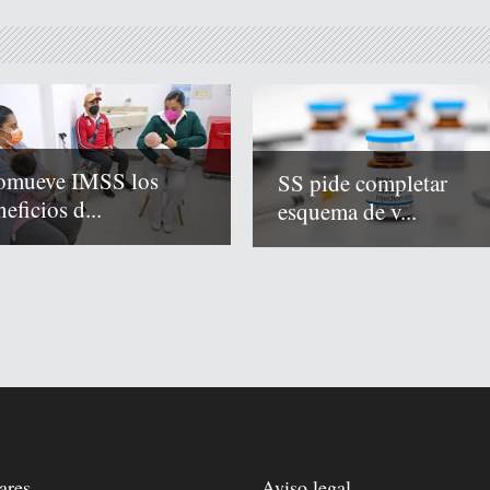
omueve IMSS los
SS pide completar
eficios d...
esquema de v...
ares
Aviso legal