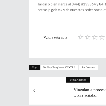
Jardín o bien marca al (444) 8133364 y 84, 
cetraslp.gob.mx y de nuestras redes sociale
Valora esta nota
Tags
No Hay Trasplante: CENTRA
Sin Donador
Nota Anterior
Vinculan a proces
tercer señala...