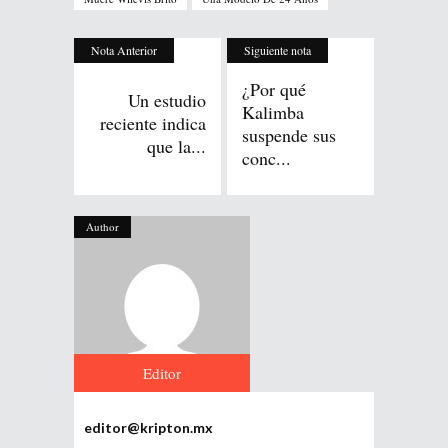
Nota Anterior
Siguiente nota
¿Por qué
Un estudio
Kalimba
reciente indica
suspende sus
que la...
conc...
Author
Editor
editor@kripton.mx