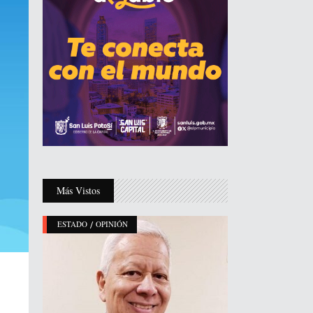
Más Vistos
/
ESTADO
OPINIÓN