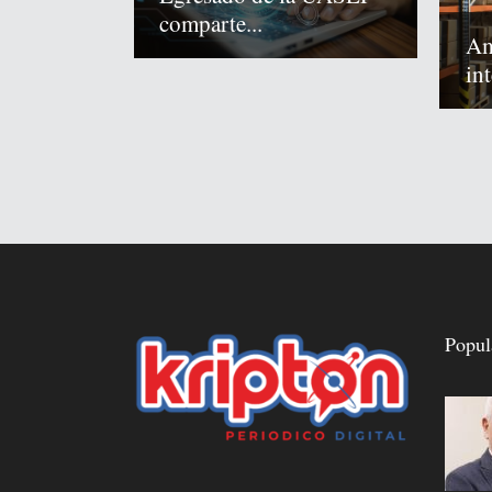
comparte...
Am
int
Popul