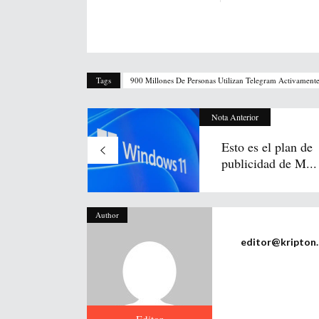
Tags
900 Millones De Personas Utilizan Telegram Activamente
Nota Anterior
Esto es el plan de
publicidad de M...
Author
editor@kripton