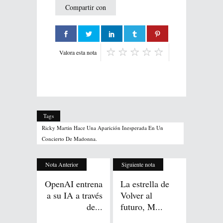
Compartir con
Valora esta nota
Tags
Ricky Martin Hace Una Aparición Inesperada En Un
Concierto De Madonna.
Nota Anterior
Siguiente nota
OpenAI entrena
La estrella de
a su IA a través
Volver al
de...
futuro, M...