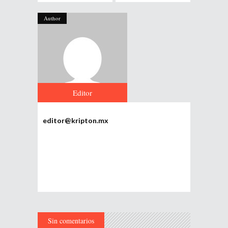
Author
Editor
editor@kripton.mx
Sin comentarios